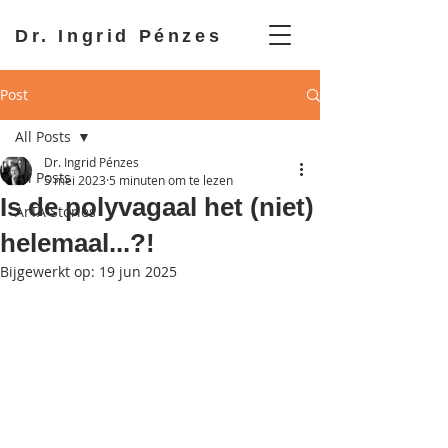
Dr. Ingrid Pénzes
Post
All Posts
Dr. Ingrid Pénzes
All Posts
5 mei 2023
5 minuten om te lezen
Is de polyvagaal het (niet)
ArTA Stories
helemaal...?!
Bijgewerkt op:
19 jun 2025