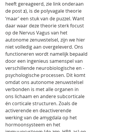
heeft gereageerd, zie link onderaan 
de post 
), is de polyvagale theorie 
2
‘maar’ een stuk van de puzzel. Want 
daar waar deze theorie sterk focust 
op de Nervus Vagus van het 
autonome zenuwstelsel, zijn we hier 
niet volledig aan overgeleverd. Ons 
functioneren wordt namelijk bepaald 
door een ingenieus samenspel van 
verschillende neurobiologische en -
psychologische processen. Dit komt 
omdat ons autonome zenuwstelsel 
verbonden is met alle organen in 
ons lichaam en andere subcorticale 
én corticale structuren. Zoals de 
activerende en deactiverende 
werking van de amygdala op het 
hormoonsysteem en het 
immuunsysteem (de zgn. HPA-as) en 