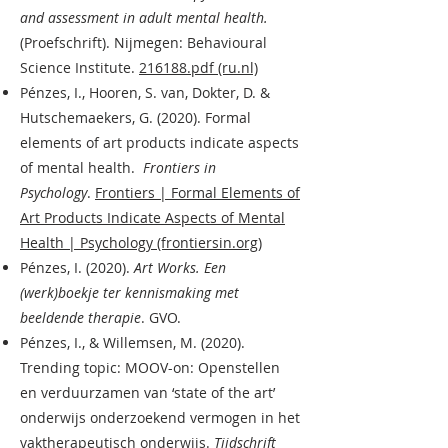
and assessment in adult mental health.
(Proefschrift). Nijmegen: Behavioural
Science Institute.
216188.pdf (ru.nl)
Pénzes, I., Hooren, S. van, Dokter, D. &
Hutschemaekers, G. (2020). Formal
elements of art products indicate aspects
of mental health.
Frontiers in
Psychology
.
Frontiers | Formal Elements of
Art Products Indicate Aspects of Mental
Health | Psychology (frontiersin.org)
Pénzes, I. (2020).
Art Works. Een
(werk)boekje ter kennismaking met
beeldende therapie
. GVO.
Pénzes, I., & Willemsen, M. (2020).
Trending topic: MOOV-on: Openstellen
en verduurzamen van ‘state of the art’
onderwijs onderzoekend vermogen in het
vaktherapeutisch onderwijs.
Tijdschrift