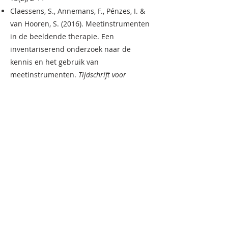
Claessens, S., Annemans, F., Pénzes, I. &
van Hooren, S. (2016). Meetinstrumenten
in de beeldende therapie. Een
inventariserend onderzoek naar de
kennis en het gebruik van
meetinstrumenten.
Tijdschrift voor
Vaktherapie, 12
(1), 27-34.
Pénzes, I., Hooren, S. van, Dokter, D.,
Smeijsters, H. & Hutschemaekers, G.
(2015). Material interaction and art
product in art therapy assessment in
adult mental health.
Arts & Health, An
International Journal for Research, Policy
and Practice, 8
(3), 213-228. doi:
10.1080/17533015.2015.1088557.
(2) (PDF)
Material interaction and art product in
art therapy assessment in adult mental
health (researchgate.net)