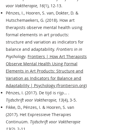
voor Vaktherapie, 16
(1), 12-13.
Pénzes, I., Hooren, S. van, Dokter, D. &
Hutschemaekers, G. (2018). How art
therapists observe mental health using
formal elements in art products:
structure and variation as indicators for
balance and adaptability.
Frontiers in in
Psychology
.
Frontiers | How Art Therapists
Observe Mental Health Using Formal
Elements in Art Products: Structure and
Variation as Indicators for Balance and
Adaptability | Psychology (frontiersin.org)
Pénzes, I. (2017). De tijd is rijp… .
Tijdschrift voor Vaktherapie, 13
(4), 3-5.
Fikke, D., Pénzes, I. & Hooren, S. van
(2017). Het Expressieve Therapies
Continuüm.
Tijdschrift voor Vaktherapie
13
(2), 2-11