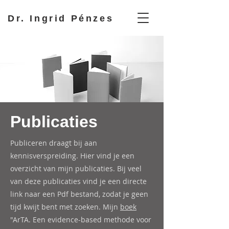
Dr. Ingrid Pénzes
Publicaties
Publiceren draagt bij aan
kennisverspreiding. Hier vind je een
overzicht van mijn publicaties. Bij veel
van deze publicaties vind je een directe
link naar een Pdf bestand, zodat je geen
tijd kwijt bent met zoeken. Mijn
boek
"ArTA. Een evidence-based methode voor