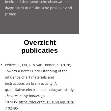
beeldend therapeutische observatie en
diagnostiek in de klinische praktijk" vind
je
hier
.
Overzicht
publicaties
Pénzes, I., Oti, K. & van Hooren, S. (2026).
Toward a better understanding of the
influence of art materials and
instructions on brain activity: A
quantitative electroencephalogram study.
The Arts in Psychotherapy
,
102495.
https://doi.org/10.1016/j.aip.2026
.102495